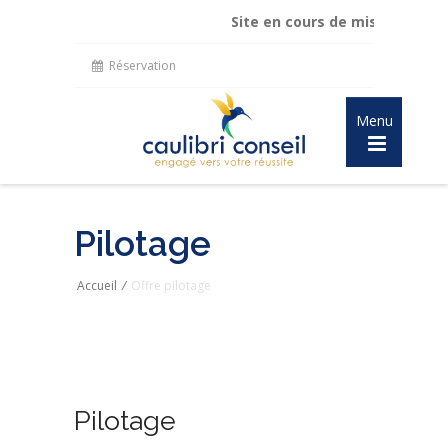
Site en cours de mise à jour :
main
Réservation
Menu
Pilotage
Accueil
/
Offre pilotage
Pilotage