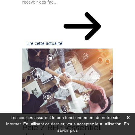
recevoir des fac...
Lire cette actualité
Les cookies assurent le bon fonctionnement de notre site
✖
Actu à la Une
Internet. En utilisant ce dernier, vous acceptez leur utilisation.
En
Paie / RH : l’essentiel
savoir plus