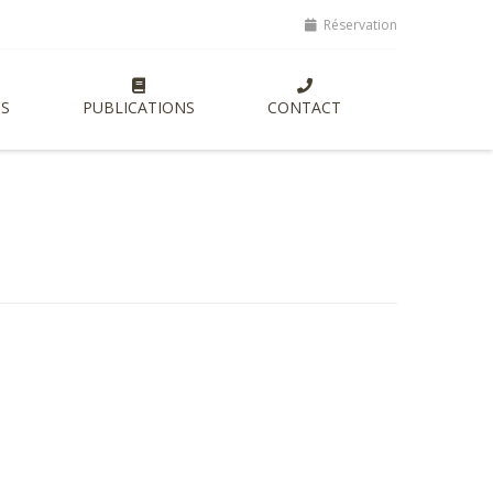
ptes, lancement de nouvelles formations entrepreneuriales axées sur 
Réservation
S
PUBLICATIONS
CONTACT