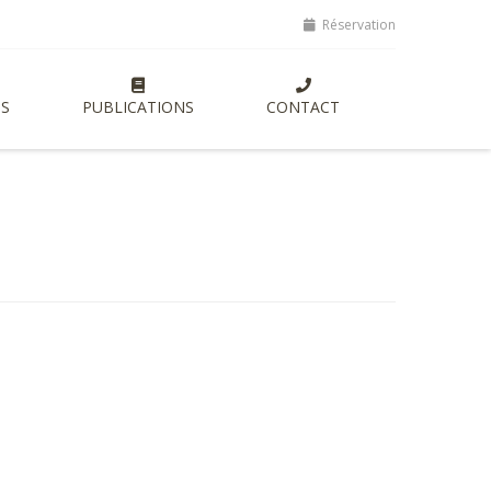
ptes, lancement de nouvelles formations entrepreneuriales axées sur 
Réservation
S
PUBLICATIONS
CONTACT