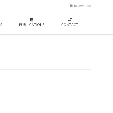
ptes, lancement de nouvelles formations entrepreneuriales axées sur 
Réservation
S
PUBLICATIONS
CONTACT