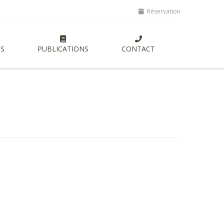
tes, lancement de nouvelles formations entrepreneuriales axées sur l
Réservation
S
PUBLICATIONS
CONTACT