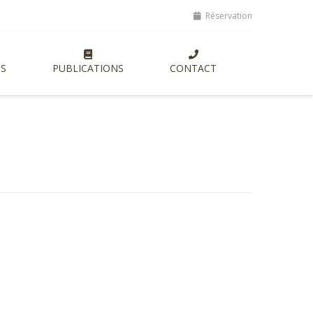
ptes, lancement de nouvelles formations entrepreneuriales axées sur 
Réservation
S
PUBLICATIONS
CONTACT