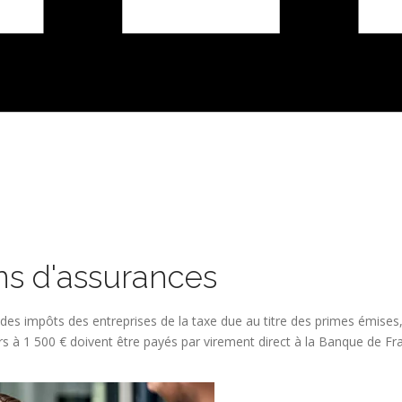
ns d'assurances
 des impôts des entreprises de la taxe due au titre des primes émis
 à 1 500 € doivent être payés par virement direct à la Banque de Fr