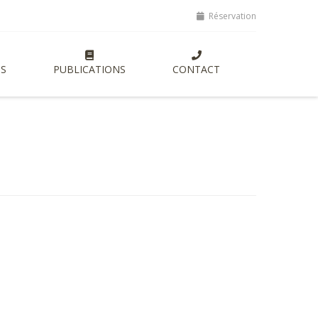
ptes, lancement de nouvelles formations entrepreneuriales axées sur 
Réservation
S
PUBLICATIONS
CONTACT