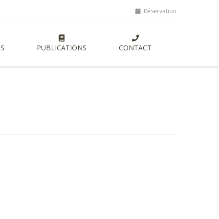
ptes, lancement de nouvelles formations entrepreneuriales axées sur
Réservation
S
PUBLICATIONS
CONTACT