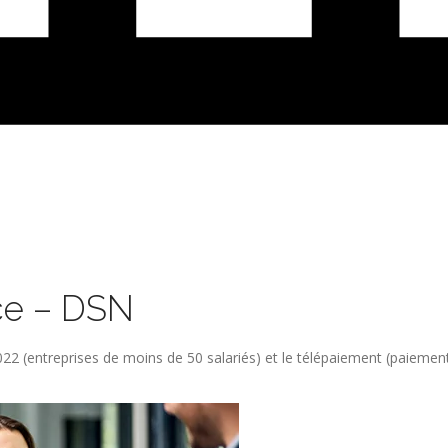
ce – DSN
22 (entreprises de moins de 50 salariés) et le télépaiement (paiemen