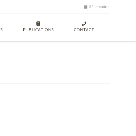
ptes, lancement de nouvelles formations entrepreneuriales axées sur
Réservation
S
PUBLICATIONS
CONTACT