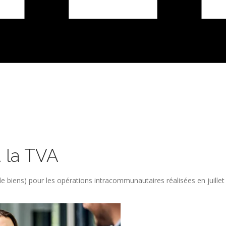
à la TVA
e biens) pour les opérations intracommunautaires réalisées en juillet