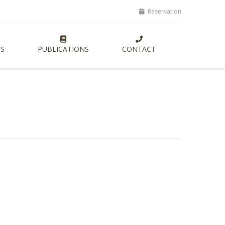
, lancement de nouvelles formations entrepreneuriales axées sur l'a
Réservation
S
PUBLICATIONS
CONTACT