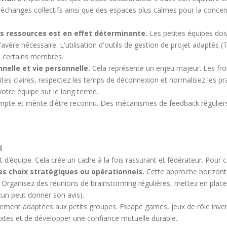
changes collectifs ainsi que des espaces plus calmes pour la concent
es ressources est en effet déterminante.
Les petites équipes doi
’avère nécessaire. L'utilisation d'outils de gestion de projet adaptés
de certains membres.
nelle et vie personnelle.
Cela représente un enjeu majeur. Les fron
ites claires, respectez les temps de déconnexion et normalisez les pra
votre équipe sur le long terme.
pte et mérite d'être reconnu. Des mécanismes de feedback régulier
l
it d’équipe. Cela crée un cadre à la fois rassurant et fédérateur. Pour ce
s choix stratégiques ou opérationnels.
Cette approche horizonta
ns. Organisez des réunions de brainstorming régulières, mettez en pla
un peut donner son avis).
ement adaptées aux petits groupes. Escape games, jeux de rôle inve
xtes et de développer une confiance mutuelle durable.