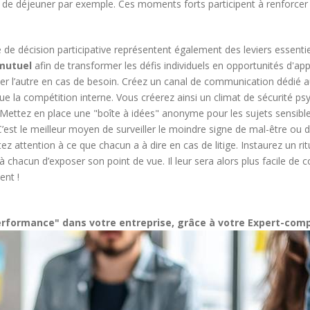
e déjeuner par exemple. Ces moments forts participent à renforcer l
se de décision participative représentent également des leviers essentie
 mutuel
afin de transformer les défis individuels en opportunités d'ap
ler l’autre en cas de besoin. Créez un canal de communication dédié 
ue la compétition interne. Vous créerez ainsi un climat de sécurité p
Mettez en place une "boîte à idées" anonyme pour les sujets sensibl
’est le meilleur moyen de surveiller le moindre signe de mal-être ou d
ez attention à ce que chacun a à dire en cas de litige. Instaurez un ri
z à chacun d’exposer son point de vue. Il leur sera alors plus facile d
ent !
formance" dans votre entreprise, grâce à votre Expert-compt