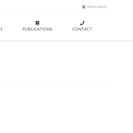
s, lancement de nouvelles formations entrepreneuriales axées sur l'a
Réservation
S
PUBLICATIONS
CONTACT