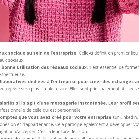
ux sociaux au sein de l’entreprise.
Celle-ci définit en premier lieu
aux sociaux.
 bonne utilisation des réseaux sociaux.
Il est essentiel de forme
respectueuse.
collaboratives dédiées à l’entreprise pour créer des échanges a
ntreprise sera plus simple à faire. Elles sont principalement utilisées s
ariés s’il s’agit d’une messagerie instantanée. Leur profil se
ofessionnelle de celle qui est personnelle.
comptes que vous avez créé pour votre entreprise
sur LinkedIn,
de cohésion et d’appartenance. Cela participe également à développer 
ation d’accepter. C’est à leur libre décision.
temps de travail.
Si le soutien de vos collaborateurs est essentiel p