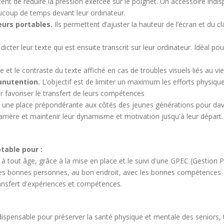
tent de réduire la pression exercée sur le poignet. Un accessoire in
aucoup de temps devant leur ordinateur.
eurs portables.
Ils permettent d’ajuster la hauteur de l’écran et du c
icter leur texte qui est ensuite transcrit sur leur ordinateur. Idéal pour
et le contraste du texte affiché en cas de troubles visuels liés au vie
anutention.
L’objectif est de limiter un maximum les efforts physique
ur favoriser le transfert de leurs compétences
t une place prépondérante aux côtés des jeunes générations pour da
rrière et maintenir leur dynamisme et motivation jusqu'à leur départ.
table pour :
s à tout âge, grâce à la mise en place et le suivi d'une GPEC (Gestion
r les bonnes personnes, au bon endroit, avec les bonnes compétences
ansfert d'expériences et compétences.
spensable pour préserver la santé physique et mentale des seniors, 