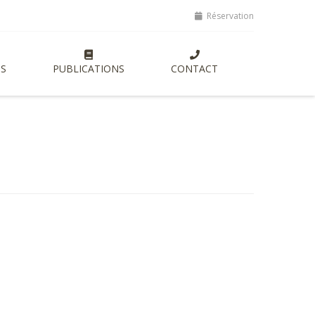
 lancement de nouvelles formations entrepreneuriales axées sur l'aut
Réservation
S
PUBLICATIONS
CONTACT